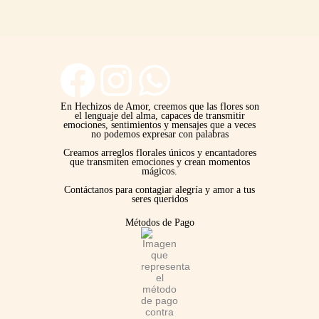
F
I
W
a
n
h
En Hechizos de Amor, creemos que las flores son
el lenguaje del alma, capaces de transmitir
emociones, sentimientos y mensajes que a veces
no podemos expresar con palabras
c
s
a
Creamos arreglos florales únicos y encantadores
que transmiten emociones y crean momentos
mágicos.
e
t
t
Contáctanos para contagiar alegría y amor a tus
seres queridos
b
a
s
Métodos de Pago
o
g
a
o
r
p