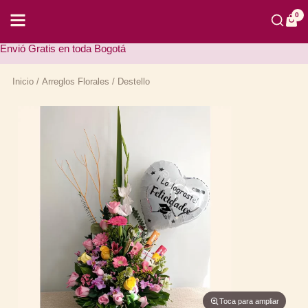
Ir
al
0
contenido
Envió Gratis en toda Bogotá
Inicio
/
Arreglos Florales
/ Destello
Toca para ampliar