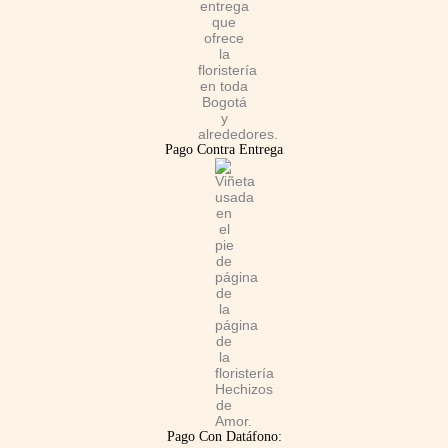
k
a
p
m
Pago Contra Entrega
Pago Con Datáfono: