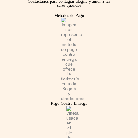
Contáctanos para contagiar alegría y amor a tus
seres queridos
b
a
s
Métodos de Pago
o
g
a
o
r
p
k
a
p
m
Pago Contra Entrega