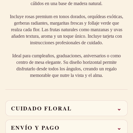
cálidos en una base de madera natural.
Incluye rosas premium en tonos dorados, orquídeas exóticas,
gerberas radiantes, margaritas frescas y follaje verde que
realza cada flor. Las frutas naturales como manzanas y uvas
añaden textura, aroma y un toque único. Incluye tarjeta con
instrucciones profesionales de cuidado.
Ideal para cumpleaños, graduaciones, aniversarios o como
centro de mesa elegante. Su diseño horizontal permite
disfrutarlo desde todos los ángulos, creando un regalo
memorable que nutre la vista y el alma.
CUIDADO FLORAL
⌄
Corta 1–2 cm los tallos en diagonal al recibirlo.
Cambia el agua cada 2 días y mantén el arreglo lejos
ENVÍO Y PAGO
⌄
del sol directo.
Retira las hojas sumergidas para prolongar la frescura.