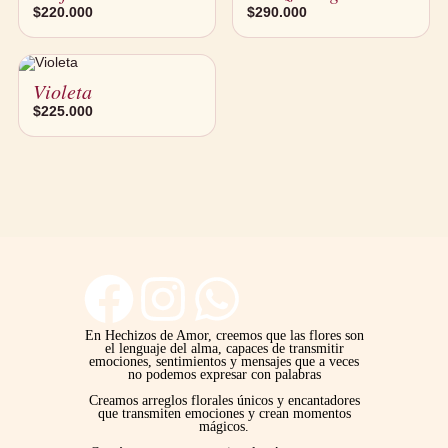
$
220.000
$
290.000
Violeta
$
225.000
F
I
W
a
n
h
En Hechizos de Amor, creemos que las flores son
el lenguaje del alma, capaces de transmitir
emociones, sentimientos y mensajes que a veces
no podemos expresar con palabras
c
s
a
Creamos arreglos florales únicos y encantadores
que transmiten emociones y crean momentos
mágicos.
e
t
t