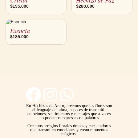
$
195.000
$
280.000
Esencia
$
185.000
F
I
W
a
n
h
En Hechizos de Amor, creemos que las flores son
el lenguaje del alma, capaces de transmitir
emociones, sentimientos y mensajes que a veces
no podemos expresar con palabras
c
s
a
Creamos arreglos florales únicos y encantadores
que transmiten emociones y crean momentos
mágicos.