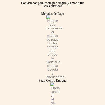
e
t
t
Contáctanos para contagiar alegría y amor a tus
seres queridos
b
a
s
Métodos de Pago
o
g
a
o
r
p
k
a
p
m
Pago Contra Entrega