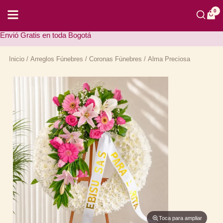
Ir
al
0
contenido
Oferta Especial: Envió Rápido y 100% Grat
Inicio
/
Arreglos Fúnebres
/
Coronas Fúnebres
/ Alma Preciosa
Toca para ampliar