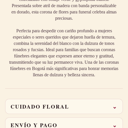
Presentada sobre atril de madera con banda personalizable
en dorado, esta corona de flores para funeral celebra almas
preciosas.
Perfecta para despedir con cariño profundo a mujeres
especiales o seres queridos que dejaron huella de ternura,
combina la serenidad del blanco con la dulzura de tonos
rosados y fucsias. Ideal para familias que buscan coronas
fúnebres elegantes que expresen amor eterno y gratitud,
transmitiendo que su luz permanece viva. Una de las coronas
fúnebres en Bogotá más significativas para honrar memorias
llenas de dulzura y belleza sincera.
CUIDADO FLORAL
⌄
Corta 1–2 cm los tallos en diagonal al recibirlo.
Cambia el agua cada 2 días y mantén el arreglo lejos
ENVÍO Y PAGO
⌄
del sol directo.