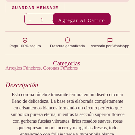
GUARDAR MENSAJE
1
–
+
Agregar Al Carrito
Pago 100% seguro
Frescura garantizada
Asesoría por WhatsApp
Categorias
Arreglos Fúnebres
Coronas Fúnebres
Descripción
Esta corona fúnebre transmite ternura en un diseño circular
lleno de delicadeza. La base está elaborada completamente
en crisantemos blancos formando un círculo perfecto que
simboliza pureza eterna, mientras la sección superior florece
con gerberas fucsias vibrantes, lirios rosados suaves, rosas
que expresan amor sincero y margaritas frescas, todo
entrelazado con follaje verde y gypsophila blanca.