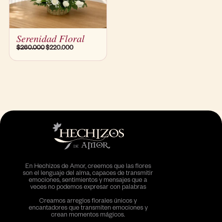
Serenidad Floral
$
260.000
$
220.000
En Hechizos de Amor, creemos que las flores
son el lenguaje del alma, capaces de transmitir
emociones, sentimientos y mensajes que a
veces no podemos expresar con palabras
Creamos arreglos florales únicos y
encantadores que transmiten emociones y
crean momentos mágicos.