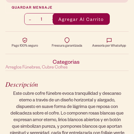
GUARDAR MENSAJE
1
Agregar Al Carrito
–
+
Pago 100% seguro
Frescura garantizada
Asesoría por WhatsApp
Categorias
Arreglos Fúnebres
Cubre Cofres
Descripción
Este cubre cofre fúnebre evoca tranquilidad y descanso
eterno a través de un diseño horizontal y alargado,
dispuesto en suave forma de lágrima que reposa con
delicadeza sobre el cofre. Lo componen rosas blancas que
expresan amor eterno, lirios blancos abiertos y en botón
que simbolizan pureza, y pompones blancos que aportan
plenitud y serenidad, cada flor entrelazada con follaje verde