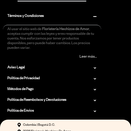
Términos y Condiciones
Al usar el sitio web de
Floristería Hechizos de Amor
,
aceptas cumplir con las leyes y eres responsable de tu
cuenta. Nos esforzamos por tener productos
disponibles, pero puede haber cambios. Los precios
pueden variar.
Leer más…
Aviso Legal
Política de Privacidad
Métodos de Pago
Política de Reembolsos y Devoluciones
Política de Envios
Colombia | Bogotá D. C.