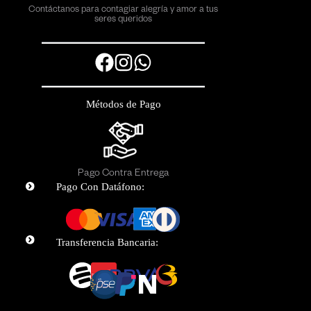
Contáctanos para contagiar alegría y amor a tus
seres queridos
F
I
W
a
n
h
c
s
a
Métodos de Pago
e
t
t
b
a
s
o
g
a
o
r
p
Pago Contra Entrega
k
a
p
Pago Con Datáfono:
m
Transferencia Bancaria: