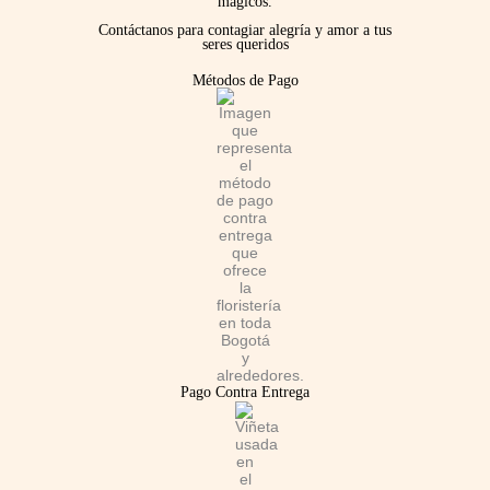
mágicos.
e
t
t
Contáctanos para contagiar alegría y amor a tus
seres queridos
b
a
s
Métodos de Pago
o
g
a
o
r
p
k
a
p
m
Pago Contra Entrega