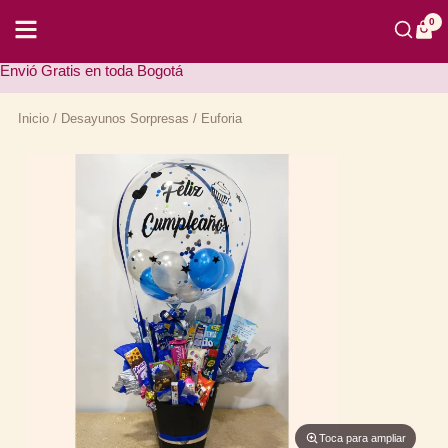
Ir
al
0
contenido
Envió Gratis en toda Bogotá
Inicio
/
Desayunos Sorpresas
/ Euforia
Toca para ampliar