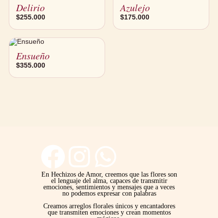
Delirio
Azulejo
$
255.000
$
175.000
Ensueño
$
355.000
F
I
W
a
n
h
En Hechizos de Amor, creemos que las flores son
el lenguaje del alma, capaces de transmitir
emociones, sentimientos y mensajes que a veces
no podemos expresar con palabras
c
s
a
Creamos arreglos florales únicos y encantadores
que transmiten emociones y crean momentos