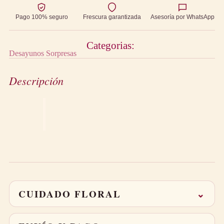
Pago 100% seguro
Frescura garantizada
Asesoría por WhatsApp
Categorias:
Desayunos Sorpresas
Descripción
CUIDADO FLORAL
⌄
Corta 1–2 cm los tallos en diagonal al recibirlo.
Cambia el agua cada 2 días y mantén el arreglo lejos