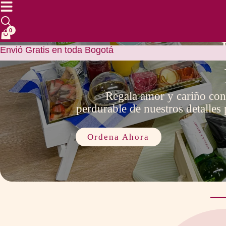
Ir
al
contenido
0
Envió Gratis en toda Bogotá
Regala amor y cariño con 
perdurable de nuestros detalles 
Ordena Ahora