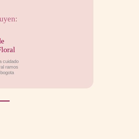
luyen:
de
loral