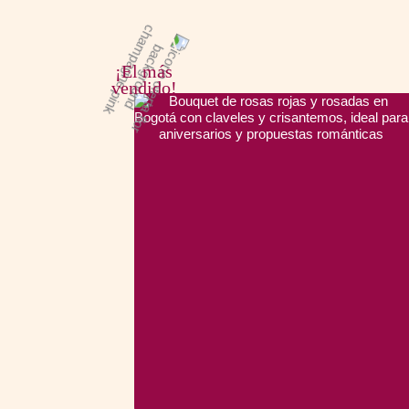
¡El más
vendido!