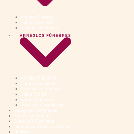
Arreglos Florales
Ramos de Flores
Bouquets de Flores
ARREGLOS FÚNEBRES
Arreglos Fúnebres
Coronas Fúnebres
Pedestales Fúnebres
Cubre Cofres
Ramos Fúnebres
Bonos de Condolencias
Desayunos Sorpresas
Rosas Preservadas
Dulcería Y Confitería
Información Legal y de Servicio
FloriBlog