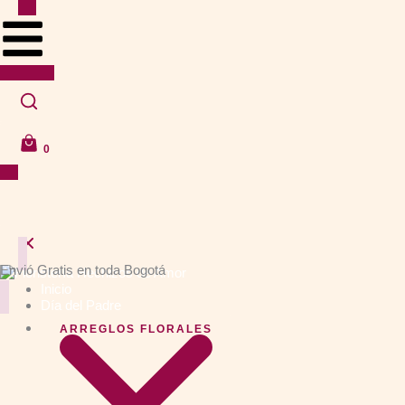
Ir
al
contenido
0
Envió Gratis en toda Bogotá
Inicio
Día del Padre
ARREGLOS FLORALES