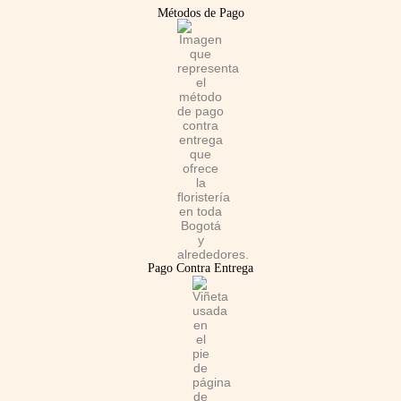
b
a
s
Métodos de Pago
o
g
a
o
r
p
k
a
p
m
Pago Contra Entrega