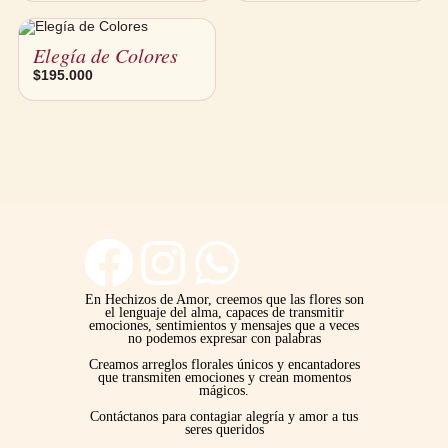
Elegía de Colores
$
195.000
F
I
W
a
n
h
En Hechizos de Amor, creemos que las flores son
el lenguaje del alma, capaces de transmitir
emociones, sentimientos y mensajes que a veces
no podemos expresar con palabras
c
s
a
Creamos arreglos florales únicos y encantadores
que transmiten emociones y crean momentos
mágicos.
e
t
t
Contáctanos para contagiar alegría y amor a tus
seres queridos