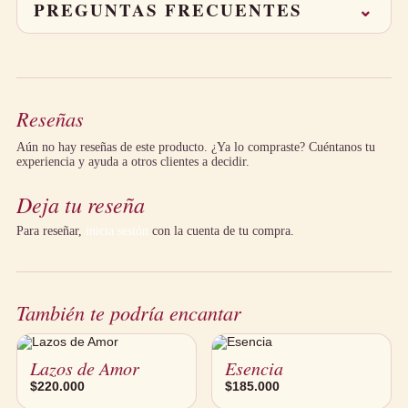
PREGUNTAS FRECUENTES
⌄
programa para el día siguiente.
Aceptamos tarjeta de crédito/débito, PSE, Nequi y pago contra
¿Puedo programar la entrega para una fecha y hora
entrega. Recibirás seguimiento por WhatsApp con el estado de tu
específicas?
entrega.
Sí, eliges la fecha en el checkout y coordinamos la franja por
WhatsApp.
¿La foto es exactamente lo que recibo?
Reseñas
Replicamos el diseño con flores frescas del día; los tonos pueden
variar por temporada, manteniendo el estilo.
Aún no hay reseñas de este producto. ¿Ya lo compraste? Cuéntanos tu
experiencia y ayuda a otros clientes a decidir.
Deja tu reseña
Para reseñar,
inicia sesión
con la cuenta de tu compra.
También te podría encantar
Lazos de Amor
Esencia
$
220.000
$
185.000