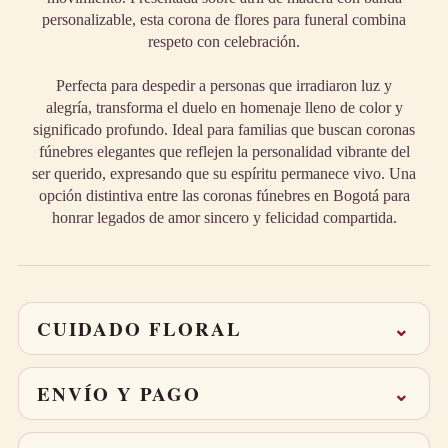
personalizable, esta corona de flores para funeral combina
respeto con celebración.
Perfecta para despedir a personas que irradiaron luz y
alegría, transforma el duelo en homenaje lleno de color y
significado profundo. Ideal para familias que buscan coronas
fúnebres elegantes que reflejen la personalidad vibrante del
ser querido, expresando que su espíritu permanece vivo. Una
opción distintiva entre las coronas fúnebres en Bogotá para
honrar legados de amor sincero y felicidad compartida.
CUIDADO FLORAL
⌄
Corta 1–2 cm los tallos en diagonal al recibirlo.
Cambia el agua cada 2 días y mantén el arreglo lejos
ENVÍO Y PAGO
⌄
del sol directo.
Retira las hojas sumergidas para prolongar la frescura.
Entregas a domicilio en
toda Bogotá sin costo adicional
. Pedido
el
mismo día
si ordenas antes de las 3:00 p. m.; después, se